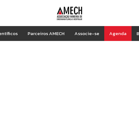
entíficos
Parceiros AMECH
Associe-se
Agenda
B