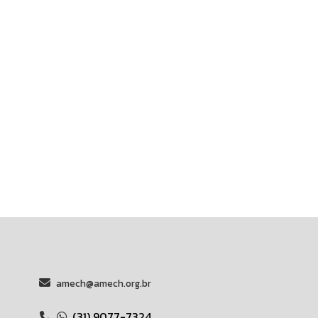
amech@amech.org.br
(31) 9077-7324