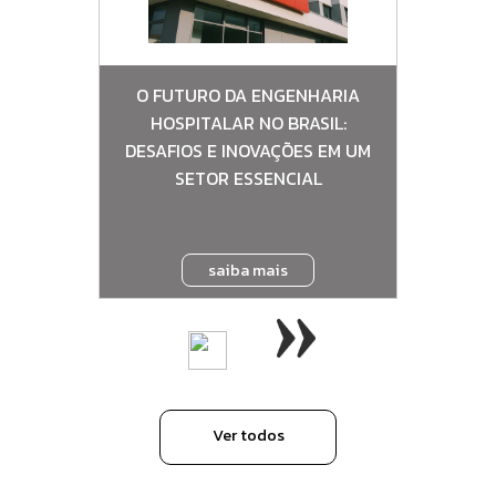
ARES E
O FUTURO DA ENGENHARIA
ENG
HOSPITALAR NO BRASIL:
REVO
DESAFIOS E INOVAÇÕES EM UM
M
SETOR ESSENCIAL
saiba mais
Ver todos