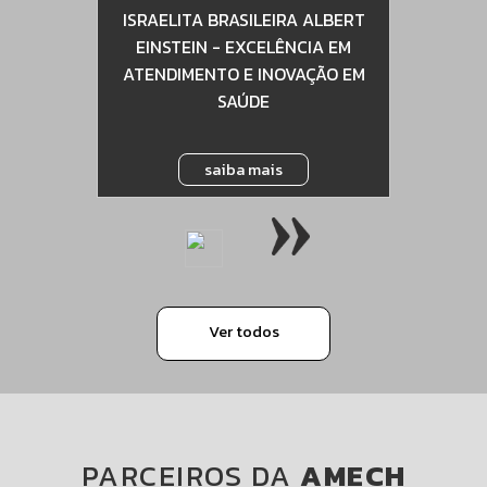
CA
ISRAELITA BRASILEIRA ALBERT
E
EINSTEIN - EXCELÊNCIA EM
ATENDIMENTO E INOVAÇÃO EM
SAÚDE
saiba mais
Ver todos
PARCEIROS DA
AMECH