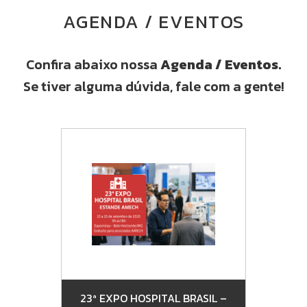
AGENDA / EVENTOS
Confira abaixo nossa
Agenda / Eventos.
Se tiver alguma dúvida, fale com a gente!
IL –
23ª EXPO HOSPITAL BRASIL –
23ª