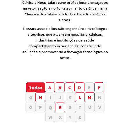
Clínica e Hospitalar reúne profissionais engajados
na valorização e no fortalecimento da Engenharia
Clínica e Hospitalar em todo o Estado de Minas
Gerais.
Nossos associados são engenheiros, tecnólogos
e técnicos que atuam em hospitais, clínicas,
indústrias e instituições de saúde,
compartilhando experiências, construindo
soluções e promovendo a inovação tecnológica no
setor.
Todos
A
B
C
D
E
F
G
H
I
J
K
L
M
N
O
P
Q
R
S
T
U
V
W
X
Y
Z