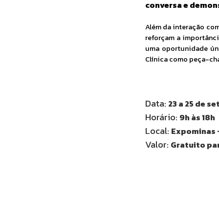
conversa e demons
Além da interação com
reforçam a importânci
uma oportunidade únic
Clínica como peça-cha
Data:
23 a 25 de s
Horário:
9h às 18h
Local:
Expominas 
Valor:
Gratuito pa