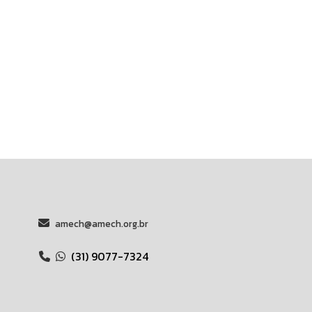
amech@amech.org.br
(31) 9077-7324