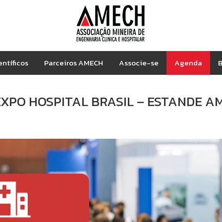
entíficos
Parceiros AMECH
Associe-se
Agenda
B
 EXPO HOSPITAL BRASIL – ESTANDE A